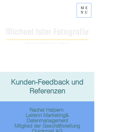
ME
NU
Erstklassiges Bildmaterial für Ihren Auftritt
Im Fokus steht Ihre Persönlichkeit, Ihre Geschichte, Ihr Brand
Kunden-Feedback und
Referenzen
Rachel Halpern
Leiterin Marketing&
Datenmanagement
Mitglied der Geschäftsleitung
Quickmail AG