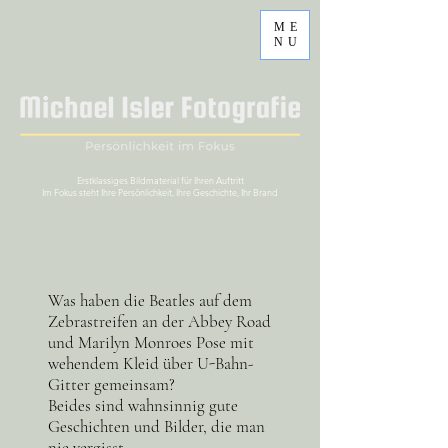
ME
NU
Erstklassiges Bildmaterial für Ihren Auftritt
Im Fokus steht Ihre Persönlichkeit, Ihre Geschichte, Ihr Brand
Was haben die Beatles auf dem
Zebrastreifen an der Abbey Road
und Marilyn Monroes Pose mit
wehendem Kleid über U-Bahn-
Gitter gemeinsam?
Beides sind wahnsinnig gute
Geschichten und Bilder, die man
nie vergisst.